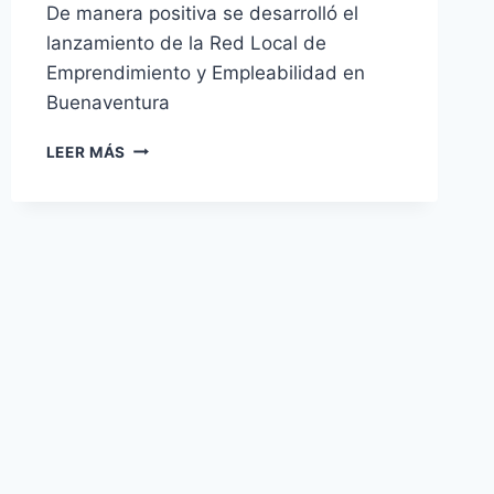
De manera positiva se desarrolló el
lanzamiento de la Red Local de
Emprendimiento y Empleabilidad en
Buenaventura
SE
LEER MÁS
LANZA
RED
LOCAL
DE
EMPRENDIMIENTO
Y
EMPLEABILIDAD
EN
BUENAVENTURA