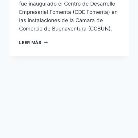
fue inaugurado el Centro de Desarrollo
Empresarial Fomenta (CDE Fomenta) en
las instalaciones de la Cámara de
Comercio de Buenaventura (CCBUN).
EL
LEER MÁS
CENTRO
DE
DESARROLLO
EMPRESARIAL
FOMENTA,
ABRIÓ
SUS
PUERTAS
A
LOS
BONAVERENSES