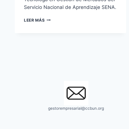
Servicio Nacional de Aprendizaje SENA.
ESTUDIANTE
LEER MÁS
DE
LA
SEDE
PACÍFICO
ES
PARTICIPANTE
DEL
CONCURSO
NACIONAL
DE
LA
BELLEZA
gestorempresarial@ccbun.org